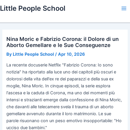
Skip
Little People School
to
Ma
content
Me
Nina Moric e Fabrizio Corona: il Dolore di un
Aborto Gemellare e le Sue Conseguenze
By
Little People School
/
Apr 10, 2026
La recente docuserie Netflix "Fabrizio Corona: Io sono
notizia" ha riportato alla luce uno dei capitoli più oscuri e
dolorosi della vita dell'ex re dei paparazzi e della sua ex
moglie, Nina Moric. In cinque episodi, la serie esplora
l'ascesa e la caduta di Corona, ma uno dei momenti più
intensi e strazianti emerge dalla confessione di Nina Moric,
che davanti alle telecamere svela il trauma di un aborto
gemellare avvenuto durante il loro matrimonio. Le sue
parole risuonano con un peso emotivo insopportabile: "Ho
ucciso due bambini."