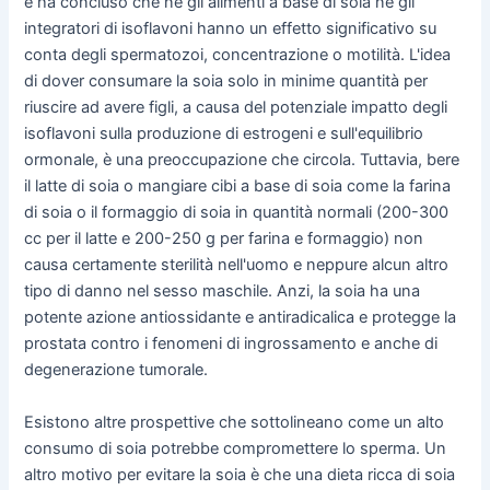
e ha concluso che né gli alimenti a base di soia né gli
integratori di isoflavoni hanno un effetto significativo su
conta degli spermatozoi, concentrazione o motilità. L'idea
di dover consumare la soia solo in minime quantità per
riuscire ad avere figli, a causa del potenziale impatto degli
isoflavoni sulla produzione di estrogeni e sull'equilibrio
ormonale, è una preoccupazione che circola. Tuttavia, bere
il latte di soia o mangiare cibi a base di soia come la farina
di soia o il formaggio di soia in quantità normali (200-300
cc per il latte e 200-250 g per farina e formaggio) non
causa certamente sterilità nell'uomo e neppure alcun altro
tipo di danno nel sesso maschile. Anzi, la soia ha una
potente azione antiossidante e antiradicalica e protegge la
prostata contro i fenomeni di ingrossamento e anche di
degenerazione tumorale.
Esistono altre prospettive che sottolineano come un alto
consumo di soia potrebbe compromettere lo sperma. Un
altro motivo per evitare la soia è che una dieta ricca di soia