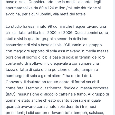
base di soia. Considerando che in media la conta degli
spermatozoi va da 80 a 120 milioni/ml, tale riduzione si
avvicina, per alcuni uomini, alla metà del totale.
Lo studio ha esaminato 99 uomini che frequentavano una
clinica della fertilità tra il 2000 e il 2006. Questi uomini sono
stati divisi in quattro gruppi a seconda della loro
assunzione di cibi a base di soia. "Gli uomini del gruppo
con maggiore apporto di soia assumevano in media mezza
porzione al giorno di cibi a base di soia: in termini del loro
contenuto di isoflavoni, ciò equivale a consumare una
tazza di latte di soia o una porzione di tofu, tempeh o
hamburger di soia a giorni alterni," ha detto il dott.
Chavarro. Il risultato ha tenuto conto di fattori variabili
come l'età, il tempo di astinenza, l'indice di massa corporea
(IMC), l'assunzione di alcool o caffeina e fumo. Al gruppo di
uomini è stato anche chiesto quanto spesso e in quale
quantità avevano consumato soia durante i tre mesi
precedenti; i cibi comprendevano tofu, tempeh, salsicce,