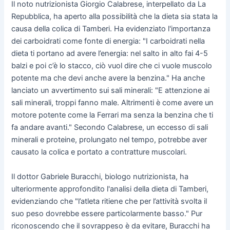
Il noto nutrizionista Giorgio Calabrese, interpellato da La
Repubblica, ha aperto alla possibilità che la dieta sia stata la
causa della colica di Tamberi. Ha evidenziato l'importanza
dei carboidrati come fonte di energia: "I carboidrati nella
dieta ti portano ad avere l’energia: nel salto in alto fai 4-5
balzi e poi c’è lo stacco, ciò vuol dire che ci vuole muscolo
potente ma che devi anche avere la benzina." Ha anche
lanciato un avvertimento sui sali minerali: "E attenzione ai
sali minerali, troppi fanno male. Altrimenti è come avere un
motore potente come la Ferrari ma senza la benzina che ti
fa andare avanti." Secondo Calabrese, un eccesso di sali
minerali e proteine, prolungato nel tempo, potrebbe aver
causato la colica e portato a contratture muscolari.
Il dottor Gabriele Buracchi, biologo nutrizionista, ha
ulteriormente approfondito l'analisi della dieta di Tamberi,
evidenziando che "l’atleta ritiene che per l’attività svolta il
suo peso dovrebbe essere particolarmente basso." Pur
riconoscendo che il sovrappeso è da evitare, Buracchi ha