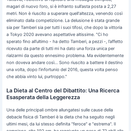
magari di nuovo l’oro, si è infranto sull’asta posta a 2,27
metri. Non è riuscito a superare quell'altezza, venendo così
eliminato dalla competizione. La delusione è stata grande
sia per Tamberi sia per tutti i suoi tifosi, che dopo la vittoria
a Tokyo 2020 avevano aspettative altissime. "Ci ho
sperato fino all’ultimo - ha detto Tamberi, a pezzi -, l’affetto
ricevuto da parte di tutti mi ha dato una forza unica per
rialzarmi da questo ennesimo problema. Ma evidentemente
non doveva andare così… Sono riuscito a battere il destino
una volta, dopo l’infortunio del 2016, questa volta penso
che abbia vinto lui, purtroppo."
La Dieta al Centro del Dibattito: Una Ricerca
Esasperata della Leggerezza
Una delle principali ombre allungatesi sulle cause della
debacle fisica di Tamberi è la dieta che ha seguito negli
ultimi mesi, da lui stesso definita "feroce" e "estrema". Il
campione, alto 192 cm, ha raggiunto un peso di 72 chili alle