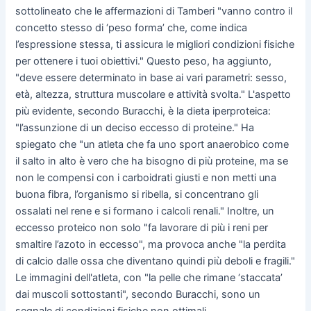
sottolineato che le affermazioni di Tamberi "vanno contro il
concetto stesso di ‘peso forma’ che, come indica
l’espressione stessa, ti assicura le migliori condizioni fisiche
per ottenere i tuoi obiettivi." Questo peso, ha aggiunto,
"deve essere determinato in base ai vari parametri: sesso,
età, altezza, struttura muscolare e attività svolta." L'aspetto
più evidente, secondo Buracchi, è la dieta iperproteica:
"l’assunzione di un deciso eccesso di proteine." Ha
spiegato che "un atleta che fa uno sport anaerobico come
il salto in alto è vero che ha bisogno di più proteine, ma se
non le compensi con i carboidrati giusti e non metti una
buona fibra, l’organismo si ribella, si concentrano gli
ossalati nel rene e si formano i calcoli renali." Inoltre, un
eccesso proteico non solo "fa lavorare di più i reni per
smaltire l’azoto in eccesso", ma provoca anche "la perdita
di calcio dalle ossa che diventano quindi più deboli e fragili."
Le immagini dell'atleta, con "la pelle che rimane ‘staccata’
dai muscoli sottostanti", secondo Buracchi, sono un
segnale di condizioni fisiche non ottimali.