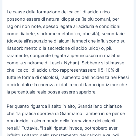
Le cause della formazione dei calcoli di acido urico
possono essere di natura idiopatica (le più comuni, per
ragioni non note, spesso legate all'aciduria e condizioni
come diabete, sindrome metabolica, obesità), secondarie
(dovute all'assunzione di alcuni farmaci che influiscono sul
riassorbimento o la secrezione di acido urico) o, più
raramente, congenite (legate a iperuricosuria in malattie
come la sindrome di Lesch-Nyhan). Sebbene si stimasse
che i calcoli di acido urico rappresentassero il 5-10% di
tutte le forme di calcolosi, l'aumento dell'incidenza nei Paesi
occidentali e la carenza di dati recenti fanno ipotizzare che
la percentuale reale possa essere superiore.
Per quanto riguarda il salto in alto, Grandaliano chiarisce
che "la pratica sportiva di Gianmarco Tamberi in se per se
non incide in alcun modo nella formazione dei calcoli
renali." Tuttavia, "i salti ripetuti invece, potrebbero aver
influito soltanto nello spostamento del calcolo e quindi