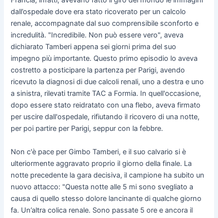
Francia, infatti, avevano fatto il giro del mondo le immagini
dall’ospedale dove era stato ricoverato per un calcolo
renale, accompagnate dal suo comprensibile sconforto e
incredulità. "Incredibile. Non può essere vero", aveva
dichiarato Tamberi appena sei giorni prima del suo
impegno più importante. Questo primo episodio lo aveva
costretto a posticipare la partenza per Parigi, avendo
ricevuto la diagnosi di due calcoli renali, uno a destra e uno
a sinistra, rilevati tramite TAC a Formia. In quell'occasione,
dopo essere stato reidratato con una flebo, aveva firmato
per uscire dall'ospedale, rifiutando il ricovero di una notte,
per poi partire per Parigi, seppur con la febbre.
Non c'è pace per Gimbo Tamberi, e il suo calvario si è
ulteriormente aggravato proprio il giorno della finale. La
notte precedente la gara decisiva, il campione ha subito un
nuovo attacco: "Questa notte alle 5 mi sono svegliato a
causa di quello stesso dolore lancinante di qualche giorno
fa. Un’altra colica renale. Sono passate 5 ore e ancora il