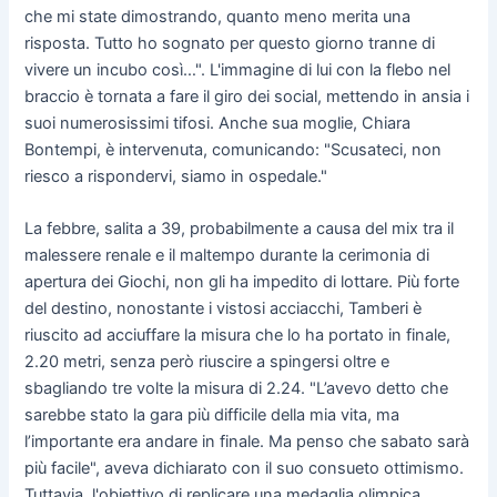
che mi state dimostrando, quanto meno merita una
risposta. Tutto ho sognato per questo giorno tranne di
vivere un incubo così…". L'immagine di lui con la flebo nel
braccio è tornata a fare il giro dei social, mettendo in ansia i
suoi numerosissimi tifosi. Anche sua moglie, Chiara
Bontempi, è intervenuta, comunicando: "Scusateci, non
riesco a rispondervi, siamo in ospedale."
La febbre, salita a 39, probabilmente a causa del mix tra il
malessere renale e il maltempo durante la cerimonia di
apertura dei Giochi, non gli ha impedito di lottare. Più forte
del destino, nonostante i vistosi acciacchi, Tamberi è
riuscito ad acciuffare la misura che lo ha portato in finale,
2.20 metri, senza però riuscire a spingersi oltre e
sbagliando tre volte la misura di 2.24. "L’avevo detto che
sarebbe stato la gara più difficile della mia vita, ma
l’importante era andare in finale. Ma penso che sabato sarà
più facile", aveva dichiarato con il suo consueto ottimismo.
Tuttavia, l'obiettivo di replicare una medaglia olimpica,