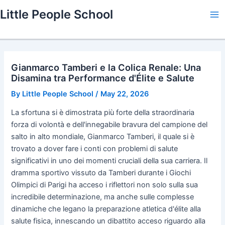
Skip
Little People School
to
Ma
content
Me
Gianmarco Tamberi e la Colica Renale: Una
Disamina tra Performance d'Élite e Salute
By
Little People School
/
May 22, 2026
La sfortuna si è dimostrata più forte della straordinaria
forza di volontà e dell'innegabile bravura del campione del
salto in alto mondiale, Gianmarco Tamberi, il quale si è
trovato a dover fare i conti con problemi di salute
significativi in uno dei momenti cruciali della sua carriera. Il
dramma sportivo vissuto da Tamberi durante i Giochi
Olimpici di Parigi ha acceso i riflettori non solo sulla sua
incredibile determinazione, ma anche sulle complesse
dinamiche che legano la preparazione atletica d'élite alla
salute fisica, innescando un dibattito acceso riguardo alla