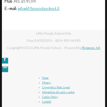
Mob
345 81.91.119
E-mail:
info@littlepeopleschool.it
Little People School Srls
P.Iva 12901121003 - REA: RM-1409111
Copyright©2023 Little People School - Powered by
Business Job
Home
Privacy
Copyright e Note Legali
Informativa sito web e cookie
Cookie Policy
Contatti